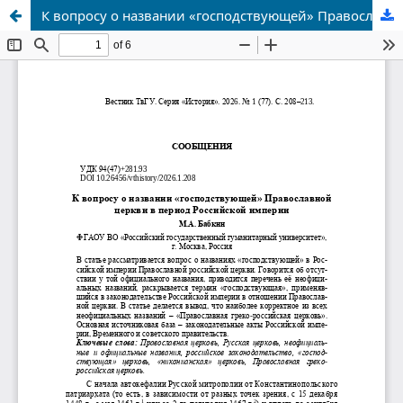
К вопросу о названии «господствующей» Православной церкви в период Российской империи