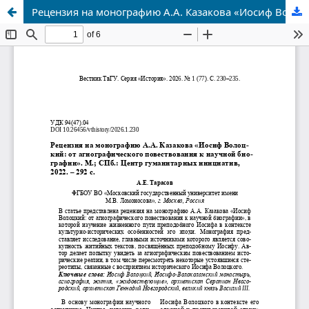
Рецензия на монографию А.А. Казакова «Иосиф Волоцкий: от агиографического повествования к научной биографии». М.; СПб.: Центр гуманитарных инициатив, 2022. – 292 с.