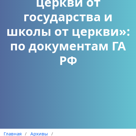
церкви от
государства и
школы от церкви»:
по документам ГА
РФ
Главная
/
Архивы
/