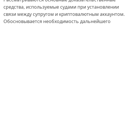
средства, используемые судами при установлении
связи между супругом и криптовалютным аккаунтом.
Обосновывается необходимость дальнейшего
совершенствования правового регулирования для
обеспечения справедливого раздела цифровых
активов между супругами.
Биография автора
Никита ЦВЕТКОВ ,
ФГБОУ ВО «Тверской
государственный университет», г. Тверь
аспирант 2 года обучения направления подготовки
5.1.3 «Частно-правовые (цивилистические) науки»
Опубликован
08.07.2026