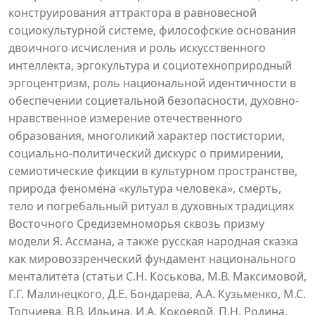
конструирования аттрактора в равновесной
социокультурной системе, философские основания
двоичного исчисления и роль искусственного
интеллекта, эргокультура и социотехноприродный
эргоцентризм, роль национальной идентичности в
обеспечении социетальной безопасности, духовно-
нравственное измерение отечественного
образования, многоликий характер постистории,
социально-политический дискурс о примирении,
семиотические фикции в культурном пространстве,
природа феномена «культура человека», смерть,
тело и погребальный ритуал в духовных традициях
Восточного Средиземноморья сквозь призму
модели Я. Ассмана, а также русская народная сказка
как мировоззренческий фундамент национального
менталитета (статьи С.Н. Коськова, М.В. Максимовой,
Г.Г. Малинецкого, Д.Е. Бондарева, А.А. Кузьменко, М.С.
Топчиева, В.В. Ильина, И.А. Кокоевой, П.Н. Родина,