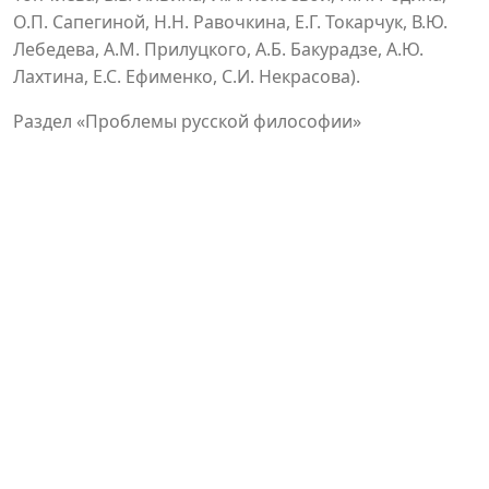
О.П. Сапегиной, Н.Н. Равочкина, Е.Г. Токарчук, В.Ю.
Лебедева, А.М. Прилуцкого, А.Б. Бакурадзе, А.Ю.
Лахтина, Е.С. Ефименко, С.И. Некрасова).
Раздел «Проблемы русской философии»
сфокусирован на взглядах А.С. Хомякова о
настоящем и будущем России, культурно-
историческом контексте работы В.О. Ключевского
«Евгений Онегин и его предки», а также на связи
первого философского манифеста Н. Бердяева с
мировоззрением Ф. Ницше (статьи Р.Н. Пархоменко,
Е.Е. Михайловой, В.В. Буланова).
В рубрике «Зарубежная философия: традиция и
современность» анализируются проблема
континуума в комментариях Ричарда Руфа из
Корнуэлла на «Физику» Аристотеля, исторический
метанарратив как способ самосознания культуры